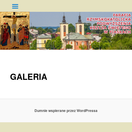
Parafia Podwyższenia Krzyża
Świętego w Piaskach
GŁÓWNE
PRZESKOCZ
MENU
DO
GALERIA
TEKSTU
Dumnie wspierane przez WordPressa