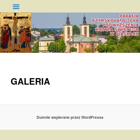
Parafia Podwyższenia Krzyża
Świętego w Piaskach
GŁÓWNE
PRZESKOCZ
MENU
DO
GALERIA
TEKSTU
Dumnie wspierane przez WordPressa