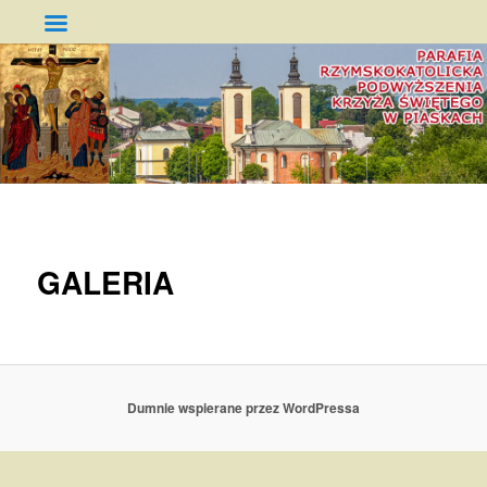
Parafia Podwyższenia Krzyża
Świętego w Piaskach
GŁÓWNE
PRZESKOCZ
MENU
DO
GALERIA
TEKSTU
Dumnie wspierane przez WordPressa