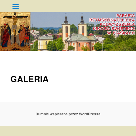
Parafia Podwyższenia Krzyża
Świętego w Piaskach
GŁÓWNE
PRZESKOCZ
MENU
DO
GALERIA
TEKSTU
Dumnie wspierane przez WordPressa