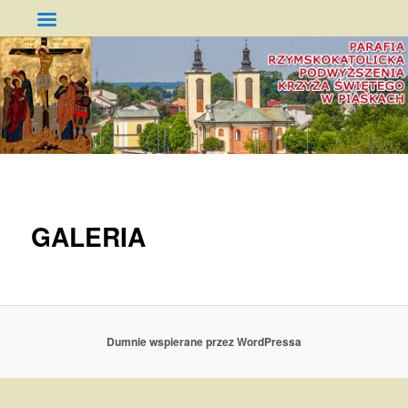
Parafia Podwyższenia Krzyża
Świętego w Piaskach
GŁÓWNE
PRZESKOCZ
MENU
DO
GALERIA
TEKSTU
Dumnie wspierane przez WordPressa